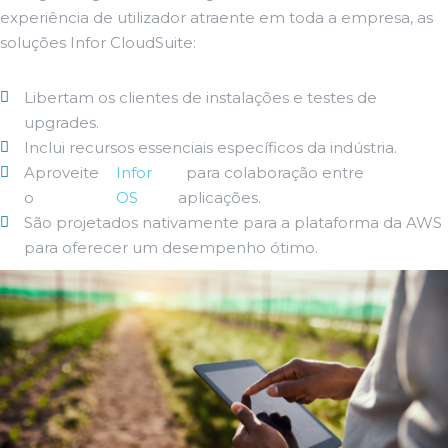
experiência de utilizador atraente em toda a empresa, as
soluções Infor CloudSuite:
Libertam os clientes de instalações e testes de
upgrades.
Inclui recursos essenciais específicos da indústria.
Aproveite
Infor
para colaboração entre
o
OS
aplicações.
São projetados nativamente para a plataforma da AWS
para oferecer um desempenho ótimo.