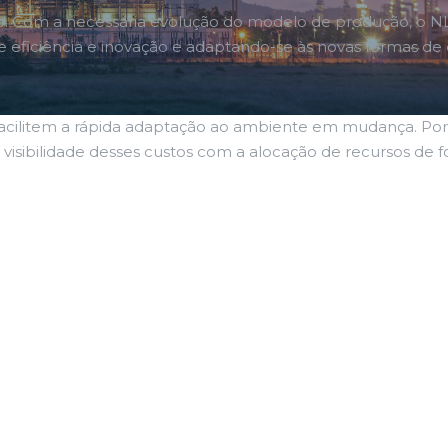
ndo. Com a necessária evolução do modelo de produção, o 
 eficiência e inovação e adaptando-se às novas formas de 
cilitem a rápida adaptação ao ambiente em mudança. Por i
isibilidade desses custos com a alocação de recursos de fo