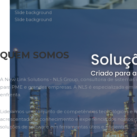
QUEM SOMOS
A New Link Solutions - NLS Group, consultoria de sistema
para PME e grandes empresas. A NLS é especializada em in
enfrenta.
Lideramos um conjunto de competências tecnológicas e m
acrescentado. O conhecimento e experiência dos nossos co
soluções de software em ferramentas úteis e eficientes.