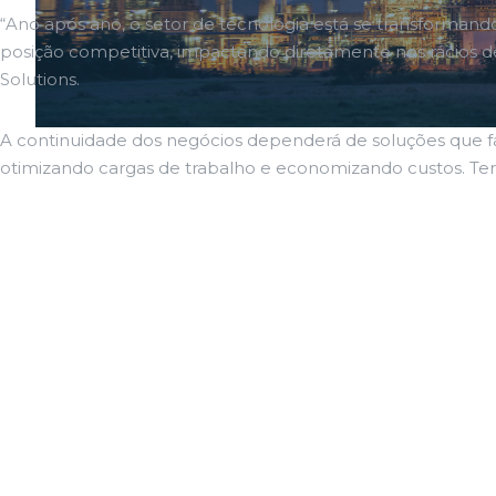
“Ano após ano, o setor de tecnologia está se transforma
posição competitiva, impactando diretamente nos rácios de
Solutions.
A continuidade dos negócios dependerá de soluções que fa
otimizando cargas de trabalho e economizando custos. Ter v