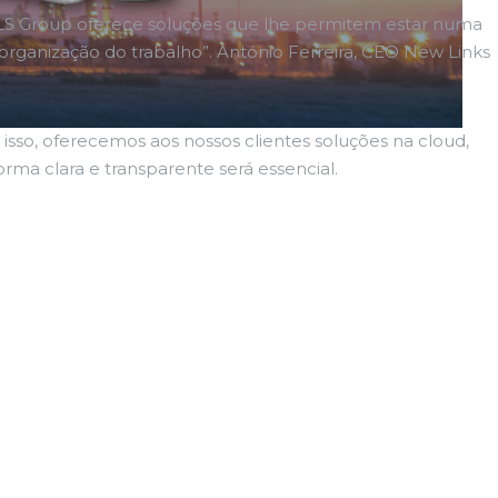
NLS Group oferece soluções que lhe permitem estar numa
organização do trabalho”. António Ferreira, CEO New Links
sso, oferecemos aos nossos clientes soluções na cloud,
rma clara e transparente será essencial.