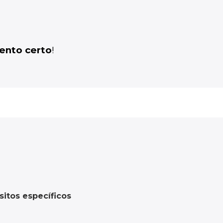
nto certo
!
itos específicos