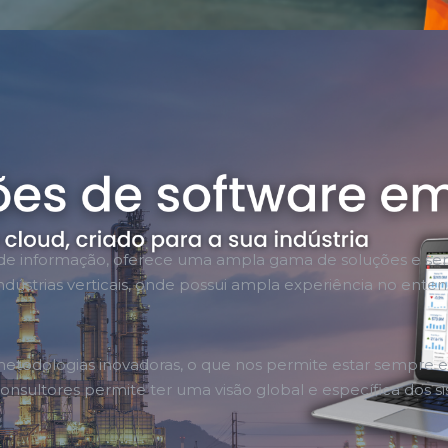
s de informação, oferece uma ampla gama de soluções e ser
dústrias verticais, onde possui ampla experiência no ente
etodologias inovadoras, o que nos permite estar sempre 
nsultores permite ter uma visão global e específica dos s