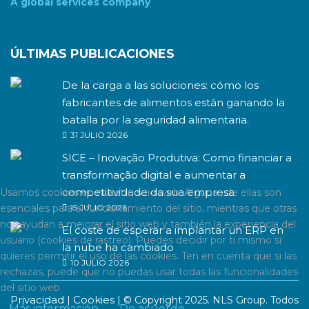
A global services company
ÚLTIMAS PUBLICACIONES
De la carga a las soluciones: cómo los
fabricantes de alimentos están ganando la
batalla por la seguridad alimentaria.
31 JULIO 2026
SICE – Inovação Produtiva: Como financiar a
transformação digital e aumentar a
competitividade da sua empresa
Usamos cookies en nuestro sitio web. Algunas de ellas son
esenciales para el funcionamiento del sitio, mientras que otras
15 JULIO 2026
nos ayudan a mejorar el sitio web y también la experiencia del
El coste de esperar a implantar un ERP en
usuario (cookies de rastreo). Puedes decidir por ti mismo si
la nube ha cambiado
quieres permitir el uso de las cookies. Ten en cuenta que si las
10 JULIO 2026
rechazas, puede que no puedas usar todas las funcionalidades
del sitio web.
Privacidad
Cookies
|
| © Copyright 2025. NLS Group. Todos
Más información
De acuerdo