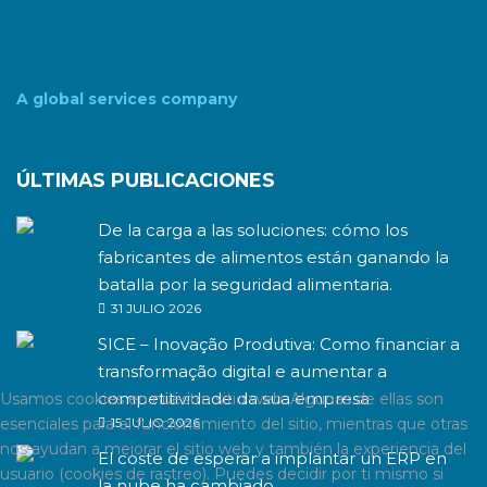
A global services company
ÚLTIMAS PUBLICACIONES
De la carga a las soluciones: cómo los
fabricantes de alimentos están ganando la
batalla por la seguridad alimentaria.
31 JULIO 2026
SICE – Inovação Produtiva: Como financiar a
transformação digital e aumentar a
competitividade da sua empresa
Usamos cookies en nuestro sitio web. Algunas de ellas son
15 JULIO 2026
esenciales para el funcionamiento del sitio, mientras que otras
nos ayudan a mejorar el sitio web y también la experiencia del
El coste de esperar a implantar un ERP en
usuario (cookies de rastreo). Puedes decidir por ti mismo si
la nube ha cambiado